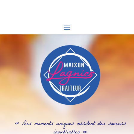
Skip
to
content
« Des moments uniques méritent des saveurs
inoubliables »