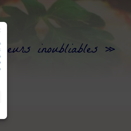
veurs inoubliables »
s
x
s
e
u