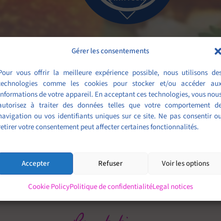
Gérer les consentements
niques méritent des sa
Pour vous offrir la meilleure expérience possible, nous utilisons de
technologies comme les cookies pour stocker et/ou accéder au
informations de votre appareil. En acceptant ces technologies, vous nou
autorisez à traiter des données telles que votre comportement d
navigation ou vos identifiants uniques sur ce site. Ne pas consentir o
retirer votre consentement peut affecter certaines fonctionnalités.
Accepter
Refuser
Voir les options
Cookie Policy
Politique de confidentialité
Legal notices