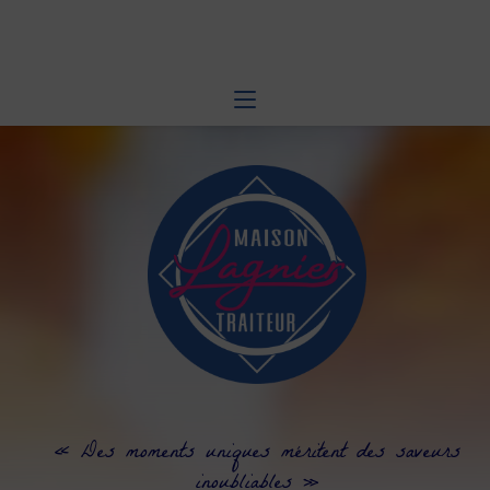
Skip
to
content
« Des moments uniques méritent des saveurs
inoubliables »