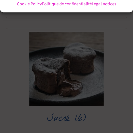
Sauces
(3)
Cookie Policy
Politique de confidentialité
Legal notices
Sucré
(6)