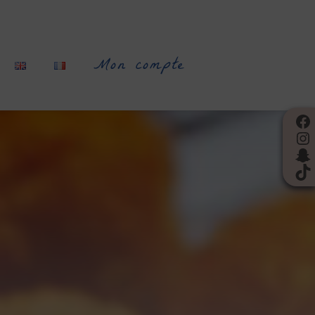
Mon compte
Face
Inst
Snap
TikT