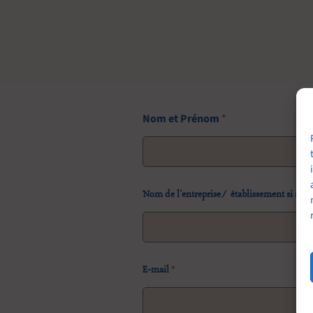
Nom et Prénom
*
Prénom
Nom de l'entreprise/ établissement si app
E-mail
*