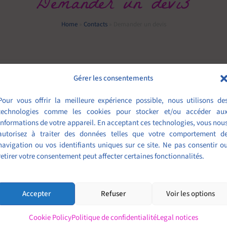
Demander un devis
Home
»
Contacts
»
Demander un devis
Gérer les consentements
Pour vous offrir la meilleure expérience possible, nous utilisons de
technologies comme les cookies pour stocker et/ou accéder au
informations de votre appareil. En acceptant ces technologies, vous nou
Nom
autorisez à traiter des données telles que votre comportement d
liquable
navigation ou vos identifiants uniques sur ce site. Ne pas consentir o
retirer votre consentement peut affecter certaines fonctionnalités.
Accepter
Refuser
Voir les options
Cookie Policy
Politique de confidentialité
Legal notices