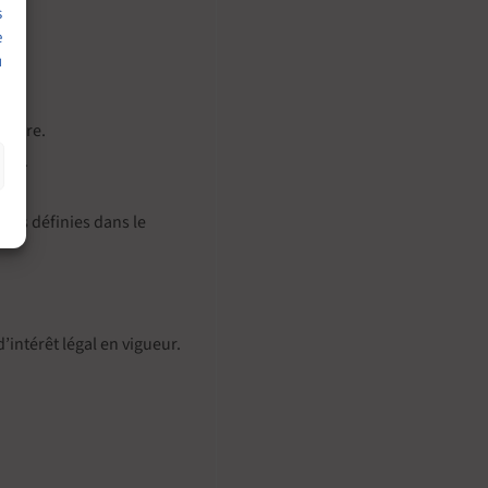
s
e
u
traire.
els.
ités définies dans le
’intérêt légal en vigueur.