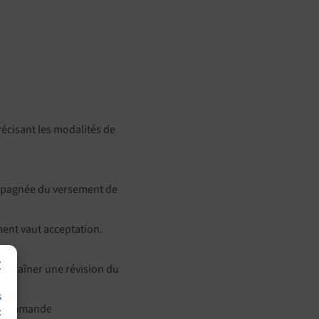
précisant les modalités de
ompagnée du versement de
ement vaut acceptation.
entraîner une révision du
s
 la commande
x