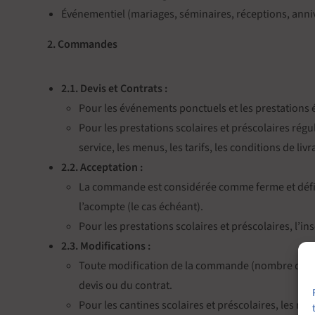
Événementiel (mariages, séminaires, réceptions, anniv
2. Commandes
2.1. Devis et Contrats :
Pour les événements ponctuels et les prestations é
Pour les prestations scolaires et préscolaires régu
service, les menus, les tarifs, les conditions de li
2.2. Acceptation :
La commande est considérée comme ferme et défini
l’acompte (le cas échéant).
Pour les prestations scolaires et préscolaires, l’in
2.3. Modifications :
Toute modification de la commande (nombre de convi
devis ou du contrat.
Pour les cantines scolaires et préscolaires, les m