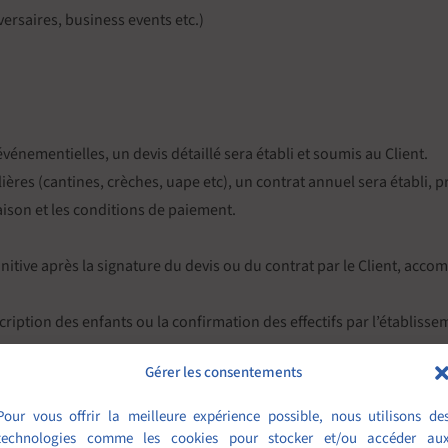
ersaires, business events etc.)
vénementielles, un devis détaillé sera établi et soumis au Client.
lières (cantines, crèches, uape etc), un contrat annuel sera établi, 
vraison et les conditions de paiement.
tive après la signature du devis ou du contrat par le Client, acc
scription des enfants ou la confirmation des effectifs par l’établiss
Gérer les consentements
ves, menus, horaires, etc.) doit être notifiée par écrit et pourra 
Pour vous offrir la meilleure expérience possible, nous utilisons de
odifications de régimes alimentaires devront être notifiées lors de
technologies comme les cookies pour stocker et/ou accéder au