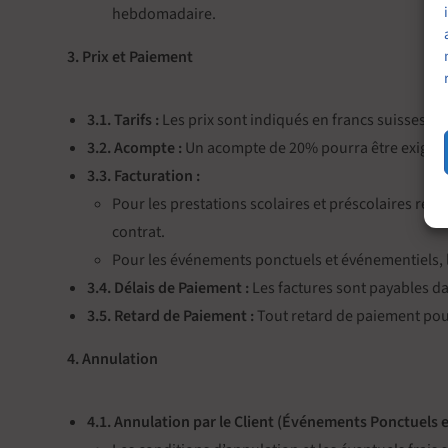
hebdomadaire.
3. Prix et Paiement
3.1. Tarifs :
Les prix sont indiqués en francs suisses (C
3.2. Acompte :
Un acompte de 20% pourra être exigé à 
3.3. Facturation :
Pour les prestations scolaires et préscolaires régu
contrat.
Pour les événements ponctuels et événementiels, le
3.4. Délais de Paiement :
Les factures sont payables da
3.5. Retard de Paiement :
Tout retard de paiement pourr
4. Annulation
4.1. Annulation par le Client (Événements Ponctuels 