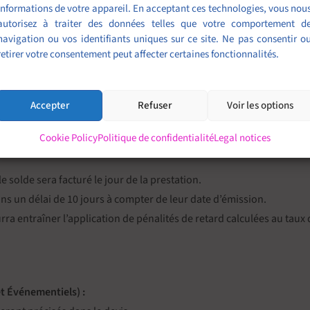
informations de votre appareil. En acceptant ces technologies, vous nou
autorisez à traiter des données telles que votre comportement d
navigation ou vos identifiants uniques sur ce site. Ne pas consentir o
retirer votre consentement peut affecter certaines fonctionnalités.
HF) et s’entendent toutes taxes comprises (TTC), sauf indication con
la signature du devis pour les événements ponctuels et événementi
Accepter
Refuser
Voir les options
Cookie Policy
Politique de confidentialité
Legal notices
lières, la facturation sera établie mensuellement ou selon les modal
 solde sera facturé le jour de la prestation.
ns un délai de 10 jours à compter de leur date d’émission.
a entraîner l’application de pénalités de retard calculées au taux d
et Événementiels) :